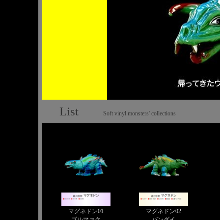
List
Soft vinyl monsters' collections
マグネドン01
マグネドン02
ブルマァク
バンダイ